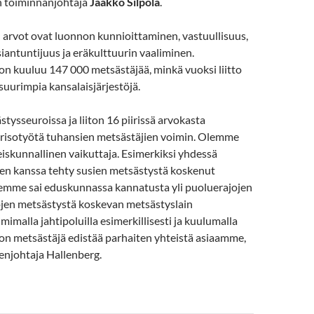
on toiminnanjohtaja
Jaakko Silpola
.
 arvot ovat luonnon kunnioittaminen, vastuullisuus,
asiantuntijuus ja eräkulttuurin vaaliminen.
on kuuluu 147 000 metsästäjää, minkä vuoksi liitto
uurimpia kansalaisjärjestöjä.
ysseuroissa ja liiton 16 piirissä arvokasta
orisotyötä tuhansien metsästäjien voimin. Olemme
iskunnallinen vaikuttaja. Esimerkiksi yhdessä
jen kanssa tehty susien metsästystä koskenut
eemme sai eduskunnassa kannatusta yli puoluerajojen
tojen metsästystä koskevan metsästyslain
mimalla jahtipoluilla esimerkillisesti ja kuulumalla
oon metsästäjä edistää parhaiten yhteistä asiaamme,
njohtaja Hallenberg.