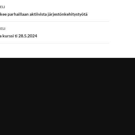
en
ELI
ekee parhaillaan aktiivista järjestönkehitystyötä
ELI
kurssi ti 28.5.2024