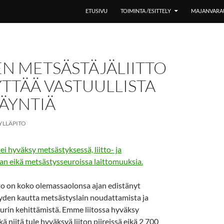
SIIRRY SISÄLTÖÖN
ETUSIVU
TOIMINTA /ESITTELY
MAJANVARA
N METSÄSTÄJÄLIITTO
TTÄÄ VASTUULLISTA
ÄYNTIÄ
YLLÄPITO
ei hyväksy metsästyksessä, liitto- ja
an eikä metsästysseuroissa laittomuuksia.
tto on koko olemassaolonsa ajan edistänyt
yyden kautta metsästyslain noudattamista ja
urin kehittämistä. Emme liitossa hyväksy
ä niitä tule hyväksyä liiton piireissä eikä 2 700