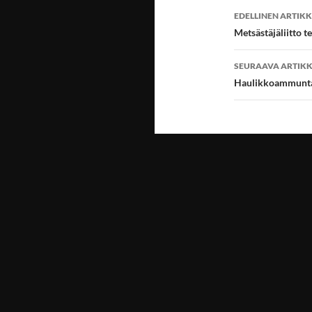
Artikkeli
EDELLINEN ARTIKK
selaus
Metsästäjäliitto t
SEURAAVA ARTIKK
Haulikkoammunta 