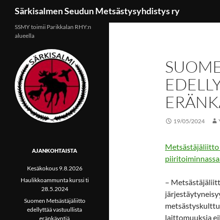
Etsi
Särkisalmen Seudun Metsästysyhdistys ry
SSMY toimii Parikkalan RHY:n
alueella
SUOME
EDELLY
ERÄNK
19/05/2024
Metsästäjäliitto 
AJANKOHTAISTA
piiritoiminnassa
Kesäkokous 9.8.2026
Haulikkoammunta kurssi ti
– Metsästäjälii
28.5.2024
järjestäytyneis
Suomen Metsästäjäliitto
metsästyskulttu
edellyttää vastuullista
laittomuuksia eik
eränkäyntiä