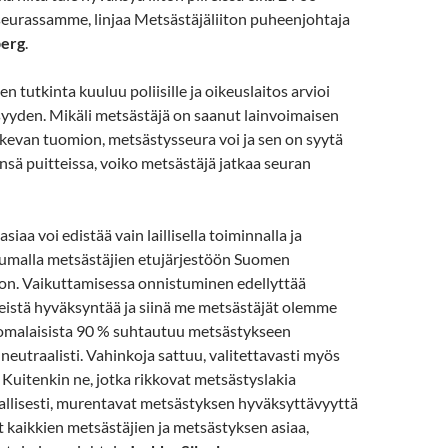
eurassamme, linjaa Metsästäjäliiton puheenjohtaja
berg
.
en tutkinta kuuluu poliisille ja oikeuslaitos arvioi
isyyden. Mikäli metsästäjä on saanut lainvoimaisen
kevan tuomion, metsästysseura voi ja sen on syytä
nsä puitteissa, voiko metsästäjä jatkaa seuran
iaa voi edistää vain laillisella toiminnalla ja
lumalla metsästäjien etujärjestöön Suomen
oon. Vaikuttamisessa onnistuminen edellyttää
eistä hyväksyntää ja siinä me metsästäjät olemme
omalaisista 90 % suhtautuu metsästykseen
 neutraalisti. Vahinkoja sattuu, valitettavasti myös
Kuitenkin ne, jotka rikkovat metsästyslakia
ahallisesti, murentavat metsästyksen hyväksyttävyyttä
t kaikkien metsästäjien ja metsästyksen asiaa,