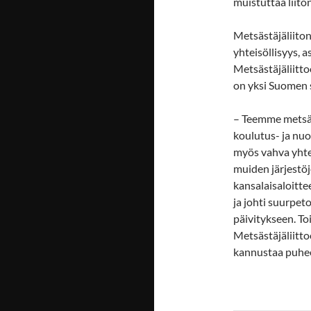
muistuttaa liit
Metsästäjäliiton
yhteisöllisyys, 
Metsästäjäliitto
on yksi Suomen s
– Teemme metsäst
koulutus- ja nu
myös vahva yhte
muiden järjestö
kansalaisaloitt
ja johti suurpe
päivitykseen. Toi
Metsästäjäliitt
kannustaa puhee