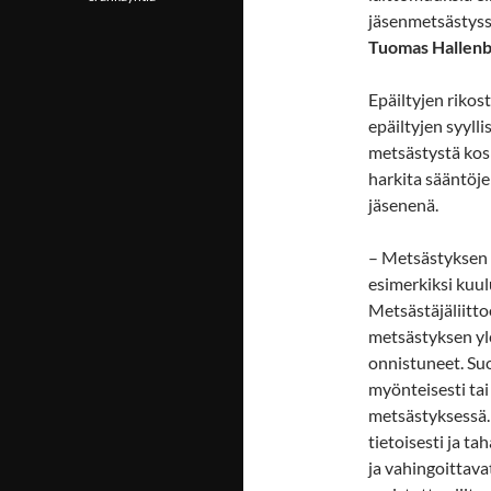
jäsenmetsästyss
Tuomas Hallen
Epäiltyjen rikost
epäiltyjen syyll
metsästystä kos
harkita sääntöje
jäsenenä.
– Metsästyksen as
esimerkiksi kuu
Metsästäjäliitt
metsästyksen yl
onnistuneet. Su
myönteisesti tai
metsästyksessä. 
tietoisesti ja t
ja vahingoittava