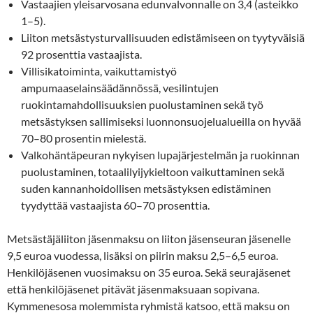
Vastaajien yleisarvosana edunvalvonnalle on 3,4 (asteikko
1–5).
Liiton metsästysturvallisuuden edistämiseen on tyytyväisiä
92 prosenttia vastaajista.
Villisikatoiminta, vaikuttamistyö
ampumaaselainsäädännössä, vesilintujen
ruokintamahdollisuuksien puolustaminen sekä työ
metsästyksen sallimiseksi luonnonsuojelualueilla on hyvää
70–80 prosentin mielestä.
Valkohäntäpeuran nykyisen lupajärjestelmän ja ruokinnan
puolustaminen, totaalilyijykieltoon vaikuttaminen sekä
suden kannanhoidollisen metsästyksen edistäminen
tyydyttää vastaajista 60–70 prosenttia.
Metsästäjäliiton jäsenmaksu on liiton jäsenseuran jäsenelle
9,5 euroa vuodessa, lisäksi on piirin maksu 2,5–6,5 euroa.
Henkilöjäsenen vuosimaksu on 35 euroa. Sekä seurajäsenet
että henkilöjäsenet pitävät jäsenmaksuaan sopivana.
Kymmenesosa molemmista ryhmistä katsoo, että maksu on