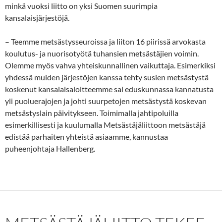
minkä vuoksi liitto on yksi Suomen suurimpia
kansalaisjärjestöjä.
– Teemme metsästysseuroissa ja liiton 16 piirissä arvokasta
koulutus- ja nuorisotyötä tuhansien metsästäjien voimin.
Olemme myös vahva yhteiskunnallinen vaikuttaja. Esimerkiksi
yhdessä muiden järjestöjen kanssa tehty susien metsästystä
koskenut kansalaisaloitteemme sai eduskunnassa kannatusta
yli puoluerajojen ja johti suurpetojen metsästystä koskevan
metsästyslain päivitykseen. Toimimalla jahtipoluilla
esimerkillisesti ja kuulumalla Metsästäjäliittoon metsästäjä
edistää parhaiten yhteistä asiaamme, kannustaa
puheenjohtaja Hallenberg.