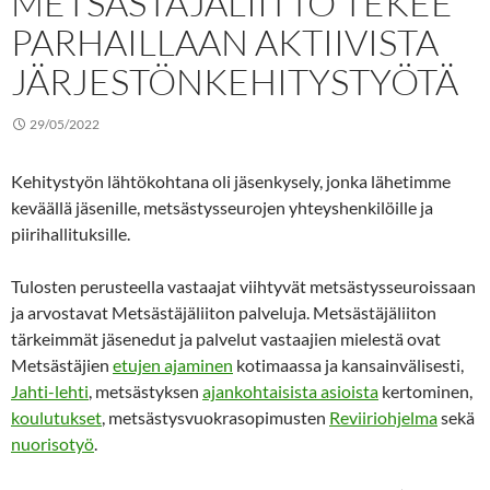
METSÄSTÄJÄLIITTO TEKEE
PARHAILLAAN AKTIIVISTA
JÄRJESTÖNKEHITYSTYÖTÄ
29/05/2022
Kehitystyön lähtökohtana oli jäsenkysely, jonka lähetimme
keväällä jäsenille, metsästysseurojen yhteyshenkilöille ja
piirihallituksille.
Tulosten perusteella vastaajat viihtyvät metsästysseuroissaan
ja arvostavat Metsästäjäliiton palveluja. Metsästäjäliiton
tärkeimmät jäsenedut ja palvelut vastaajien mielestä ovat
Metsästäjien
etujen ajaminen
kotimaassa ja kansainvälisesti,
Jahti-lehti
, metsästyksen
ajankohtaisista asioista
kertominen,
koulutukset
, metsästysvuokrasopimusten
Reviiriohjelma
sekä
nuorisotyö
.