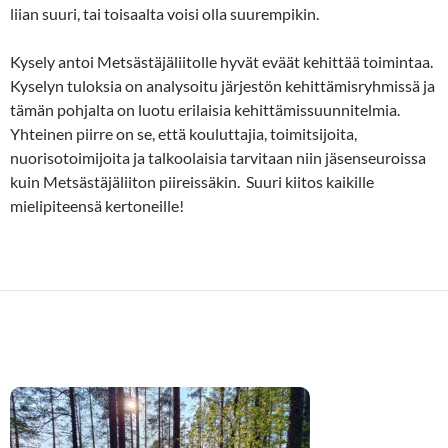
liian suuri, tai toisaalta voisi olla suurempikin.
Kysely antoi Metsästäjäliitolle hyvät eväät kehittää toimintaa.
Kyselyn tuloksia on analysoitu järjestön kehittämisryhmissä ja
tämän pohjalta on luotu erilaisia kehittämissuunnitelmia.
Yhteinen piirre on se, että kouluttajia, toimitsijoita,
nuorisotoimijoita ja talkoolaisia tarvitaan niin jäsenseuroissa
kuin Metsästäjäliiton piireissäkin. Suuri kiitos kaikille
mielipiteensä kertoneille!