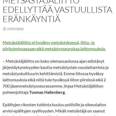
METSÄSTÄJÄLIITTO
EDELLYTTÄÄ VASTUULLISTA
ERÄNKÄYNTIÄ
19/05/2024
Metsästäjäliitto ei hyväksy metsästyksessä, liitto- ja
piiritoiminnassaan eikä metsästysseuroissa laittomuuksia.
– Metsästäjäliitto on koko olemassaolonsa ajan edistänyt
järjestäytyneisyyden kautta metsästyslain noudattamista ja
metsästyskulttuurin kehittämistä. Emme liitossa hyväksy
laittomuuksia eikä niitä tule hyväksyä liiton piireissä eikä 2
700 jäsenmetsästysseurassamme, linjaa Metsästäjäliiton
puheenjohtaja
Tuomas Hallenberg
.
Epäiltyjen rikosten tutkinta kuuluu poliisille ja oikeuslaitos
arvioi epäiltyjen syyllisyyden. Mikäli metsästäjä on saanut