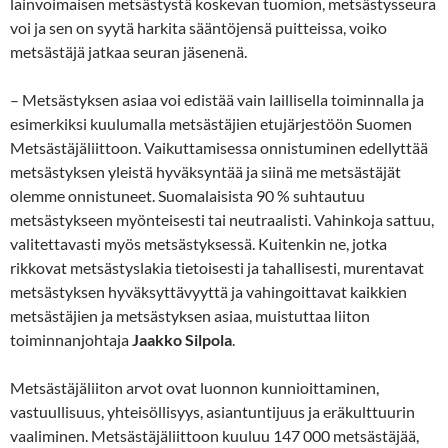
lainvoimaisen metsästystä koskevan tuomion, metsästysseura
voi ja sen on syytä harkita sääntöjensä puitteissa, voiko
metsästäjä jatkaa seuran jäsenenä.
– Metsästyksen asiaa voi edistää vain laillisella toiminnalla ja
esimerkiksi kuulumalla metsästäjien etujärjestöön Suomen
Metsästäjäliittoon. Vaikuttamisessa onnistuminen edellyttää
metsästyksen yleistä hyväksyntää ja siinä me metsästäjät
olemme onnistuneet. Suomalaisista 90 % suhtautuu
metsästykseen myönteisesti tai neutraalisti. Vahinkoja sattuu,
valitettavasti myös metsästyksessä. Kuitenkin ne, jotka
rikkovat metsästyslakia tietoisesti ja tahallisesti, murentavat
metsästyksen hyväksyttävyyttä ja vahingoittavat kaikkien
metsästäjien ja metsästyksen asiaa, muistuttaa liiton
toiminnanjohtaja
Jaakko Silpola
.
Metsästäjäliiton arvot ovat luonnon kunnioittaminen,
vastuullisuus, yhteisöllisyys, asiantuntijuus ja eräkulttuurin
vaaliminen. Metsästäjäliittoon kuuluu 147 000 metsästäjää,