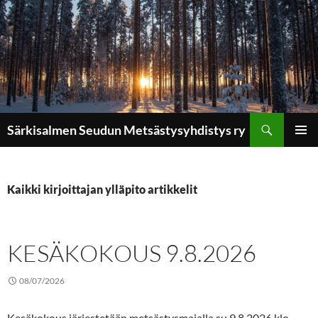
Etsi
Särkisalmen Seudun Metsästysyhdistys ry
SIIRRY
ENSISIJ
SISÄLTÖÖN
VALIKK
Kaikki kirjoittajan ylläpito artikkelit
KESÄKOKOUS 9.8.2026
08/07/2026
Kesäkokous järjestetään metsästysmajalla su 9.8.2026 klo