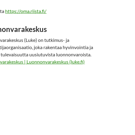
sta
https://oma.riista.fi/
nonvarakeskus
arakeskus (Luke) on tutkimus- ja
ijaorganisaatio, joka rakentaa hyvinvointia ja
 tulevaisuutta uusiutuvista luonnonvaroista.
arakeskus | Luonnonvarakeskus (luke.fi)