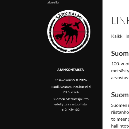
alueella
LIN
Kaikki l
Suome
100-vuoti
AJANKOHTAISTA
metsästy
arvostavi
Kesäkokous 9.8.2026
Haulikkoammunta kurssi ti
28.5.2024
Suome
Suomen Metsästäjäliitto
edellyttää vastuullista
Suomen r
eränkäyntiä
riistanho
toimeenpa
hallintot