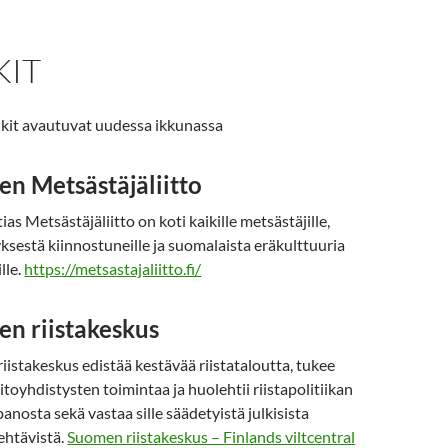
KIT
inkit avautuvat uudessa ikkunassa
n Metsästäjäliitto
as Metsästäjäliitto on koti kaikille metsästäjille,
ksestä kiinnostuneille ja suomalaista eräkulttuuria
lle.
https://metsastajaliitto.fi/
n riistakeskus
iistakeskus edistää kestävää riistataloutta, tukee
itoyhdistysten toimintaa ja huolehtii riistapolitiikan
nosta sekä vastaa sille säädetyistä julkisista
ehtävistä.
Suomen riistakeskus – Finlands viltcentral