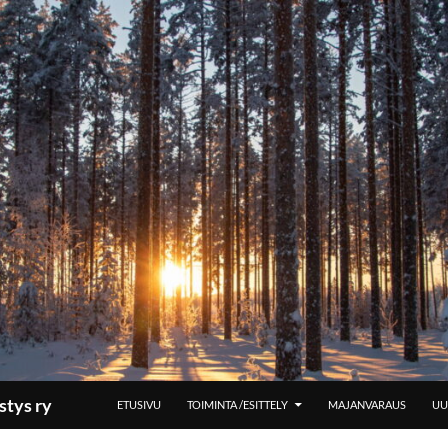
SIIRRY SISÄLTÖÖN
stys ry
ETUSIVU
TOIMINTA /ESITTELY
MAJANVARAUS
UU