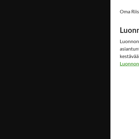
Oma Rii
Luon
Luonnonv
asiantunt
kestävää
Luonnonv