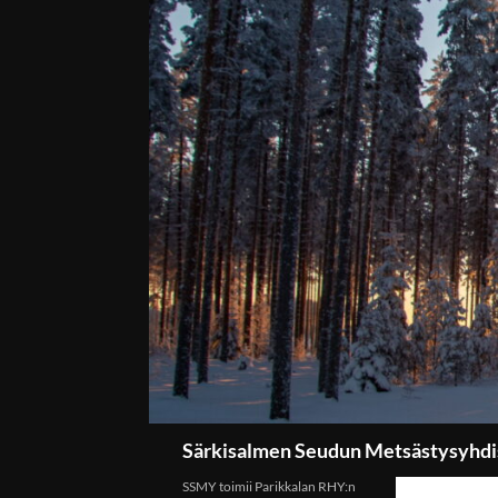
Etsi
Särkisalmen Seudun Metsästysyhdi
SSMY toimii Parikkalan RHY:n