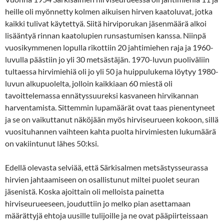
heille oli myönnetty kolmen aikuisen hirven kaatoluvat, jotka
kaikki tulivat käytettyä. Siitä hirviporukan jäsenmäärä alkoi
lisääntyä rinnan kaatolupien runsastumisen kanssa. Niinpä
vuosikymmenen lopulla rikottiin 20 jahtimiehen raja ja 1960-
luvulla päästiin jo yli 30 metsästäjän. 1970-luvun puoliväliin
tultaessa hirvimiehiä oli jo yli 50 ja huippulukema löytyy 1980-
luvun alkupuolelta, jolloin kaikkiaan 60 miestä oli
tavoittelemassa ennätyssuureksi kasvaneen hirvikannan
harventamista. Sittemmin lupamäärät ovat taas pienentyneet
ja se on vaikuttanut näköjään myös hirviseurueen kokoon, sillä
vuosituhannen vaihteen kahta puolta hirvimiesten lukumäärä
on vakiintunut lähes 50:ksi.
Edellä olevasta selviää, että Särkisalmen metsästysseurassa
hirvien jahtaamiseen on osallistunut miltei puolet seuran
jäsenistä. Koska ajoittain oli melloista painetta
hirviseurueeseen, jouduttiin jo melko pian asettamaan
määrättyjä ehtoja uusille tulijoille ja ne ovat pääpiirteissaan