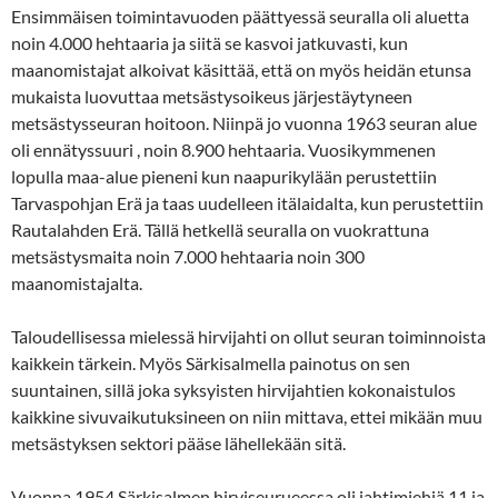
Ensimmäisen toimintavuoden päättyessä seuralla oli aluetta
noin 4.000 hehtaaria ja siitä se kasvoi jatkuvasti, kun
maanomistajat alkoivat käsittää, että on myös heidän etunsa
mukaista luovuttaa metsästysoikeus järjestäytyneen
metsästysseuran hoitoon. Niinpä jo vuonna 1963 seuran alue
oli ennätyssuuri , noin 8.900 hehtaaria. Vuosikymmenen
lopulla maa-alue pieneni kun naapurikylään perustettiin
Tarvaspohjan Erä ja taas uudelleen itälaidalta, kun perustettiin
Rautalahden Erä. Tällä hetkellä seuralla on vuokrattuna
metsästysmaita noin 7.000 hehtaaria noin 300
maanomistajalta.
Taloudellisessa mielessä hirvijahti on ollut seuran toiminnoista
kaikkein tärkein. Myös Särkisalmella painotus on sen
suuntainen, sillä joka syksyisten hirvijahtien kokonaistulos
kaikkine sivuvaikutuksineen on niin mittava, ettei mikään muu
metsästyksen sektori pääse lähellekään sitä.
Vuonna 1954 Särkisalmen hirviseurueessa oli jahtimiehiä 11 ja