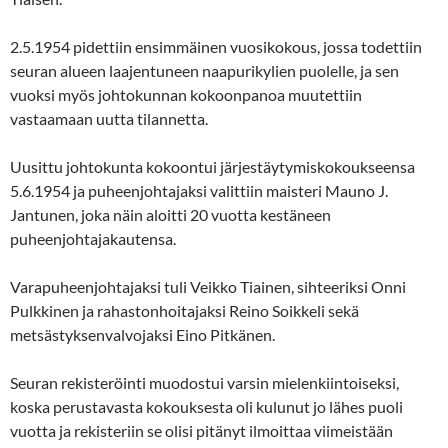
2.5.1954 pidettiin ensimmäinen vuosikokous, jossa todettiin
seuran alueen laajentuneen naapurikylien puolelle, ja sen
vuoksi myös johtokunnan kokoonpanoa muutettiin
vastaamaan uutta tilannetta.
Uusittu johtokunta kokoontui järjestäytymiskokoukseensa
5.6.1954 ja puheenjohtajaksi valittiin maisteri Mauno J.
Jantunen, joka näin aloitti 20 vuotta kestäneen
puheenjohtajakautensa.
Varapuheenjohtajaksi tuli Veikko Tiainen, sihteeriksi Onni
Pulkkinen ja rahastonhoitajaksi Reino Soikkeli sekä
metsästyksenvalvojaksi Eino Pitkänen.
Seuran rekisteröinti muodostui varsin mielenkiintoiseksi,
koska perustavasta kokouksesta oli kulunut jo lähes puoli
vuotta ja rekisteriin se olisi pitänyt ilmoittaa viimeistään