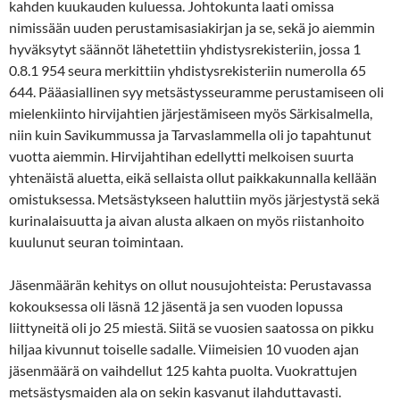
kahden kuukauden kuluessa. Johtokunta laati omissa
nimissään uuden perustamisasiakirjan ja se, sekä jo aiemmin
hyväksytyt säännöt lähetettiin yhdistysrekisteriin, jossa 1
0.8.1 954 seura merkittiin yhdistysrekisteriin numerolla 65
644. Pääasiallinen syy metsästysseuramme perustamiseen oli
mielenkiinto hirvijahtien järjestämiseen myös Särkisalmella,
niin kuin Savikummussa ja Tarvaslammella oli jo tapahtunut
vuotta aiemmin. Hirvijahtihan edellytti melkoisen suurta
yhtenäistä aluetta, eikä sellaista ollut paikkakunnalla kellään
omistuksessa. Metsästykseen haluttiin myös järjestystä sekä
kurinalaisuutta ja aivan alusta alkaen on myös riistanhoito
kuulunut seuran toimintaan.
Jäsenmäärän kehitys on ollut nousujohteista: Perustavassa
kokouksessa oli läsnä 12 jäsentä ja sen vuoden lopussa
liittyneitä oli jo 25 miestä. Siitä se vuosien saatossa on pikku
hiljaa kivunnut toiselle sadalle. Viimeisien 10 vuoden ajan
jäsenmäärä on vaihdellut 125 kahta puolta. Vuokrattujen
metsästysmaiden ala on sekin kasvanut ilahduttavasti.