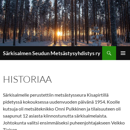
Etsi
Särkisalmen Seudun Metsästysyhdistys ry
SIIRRY
ENSISIJ
SISÄLTÖÖN
VALIKK
HISTORIAA
Särkisalmelle perustettiin metsästysseura Kisapirtillä
pidetyssä kokouksessa uudenvuoden päivänä 1954. Koolle
kutsuja oli metsäteknikko Onni Pulkkinen ja tilaisuuteen oli
saapunut 12 asiasta kiinnostunutta särkisalmelaista.
Johtokunta valitsi ensimmäiseksi puheenjohtajakseen Veikko
Tiaisen.