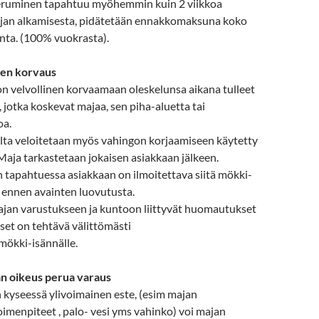
eruminen tapahtuu myöhemmin kuin 2 viikkoa
jan alkamisesta, pidätetään ennakkomaksuna koko
nta. (100% vuokrasta).
jen korvaus
on velvollinen korvaamaan oleskelunsa aikana tulleet
 jotka koskevat majaa, sen piha-aluetta tai
oa.
lta veloitetaan myös vahingon korjaamiseen käytetty
Maja tarkastetaan jokaisen asiakkaan jälkeen.
 tapahtuessa asiakkaan on ilmoitettava siitä mökki-
e ennen avainten luovutusta.
ajan varustukseen ja kuntoon liittyvät huomautukset
kset on tehtävä välittömästi
mökki-isännälle.
n oikeus perua varaus
n kyseessä ylivoimainen este, (esim majan
oimenpiteet , palo- vesi yms vahinko) voi majan