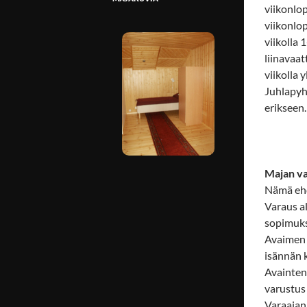
viikonlo
viikonlop
viikolla 
liinavaat
viikolla 
Juhlapyhä
erikseen.
Majan v
Nämä ehd
Varaus al
sopimuk
Avaimen 
isännän 
Avainten
varustus 
Varaajan/