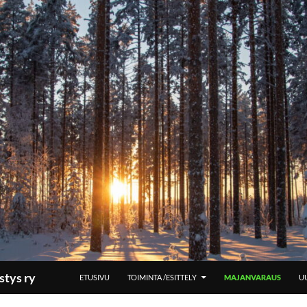
SIIRRY SISÄLTÖÖN
stys ry
ETUSIVU
TOIMINTA /ESITTELY
MAJANVARAUS
UU