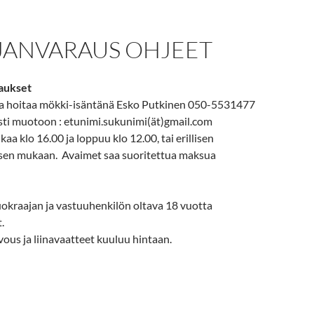
ANVARAUS OHJEET
aukset
a hoitaa mökki-isäntänä Esko Putkinen 050-5531477
ti muotoon : etunimi.sukunimi(ät)gmail.com
kaa klo 16.00 ja loppuu klo 12.00, tai erillisen
en mukaan. Avaimet saa suoritettua maksua
okraajan ja vastuuhenkilön oltava 18 vuotta
.
ous ja liinavaatteet kuuluu hintaan.