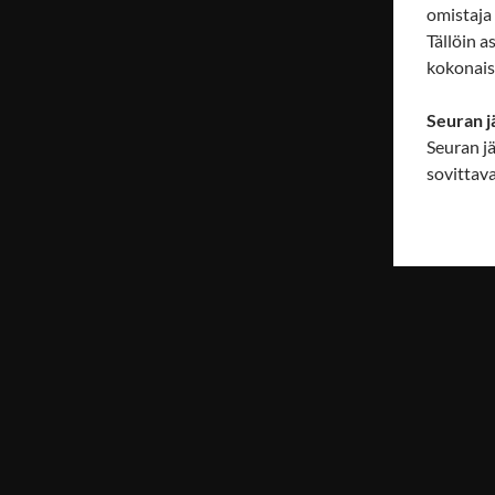
omistaja
Tällöin 
kokonais
Seuran j
Seuran j
sovittav