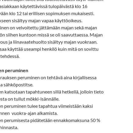
asiakkaan käytettävissä tulopäivästä klo 16
ään klo 12 tai erillisen sopimuksen mukaisesti.
seen sisältyy majan vapaa käyttöoikeus.
inen on velvoitettu jättämään majan sekä majan
ön siihen kuntoon missä se oli saavuttaessa. Majan
ous ja liinavaatehuolto sisältyy majan vuokraan.
 saa käyttää useampi henkilö kuin mitä on sovittu
 tehdessä.
en peruminen
rauksen peruminen on tehtävä aina kirjallisessa
 sähköpostitse.
 katsotaan tapahtuneen sillä hetkellä, jolloin tieto
sta on tullut mökki-isännälle.
n peruminen tulee tapahtua viimeistään kaksi
ennen vuokra-ajan alkamista.
n perumisesta pidätetään ennakkomaksuna 50 %
hinnasta.