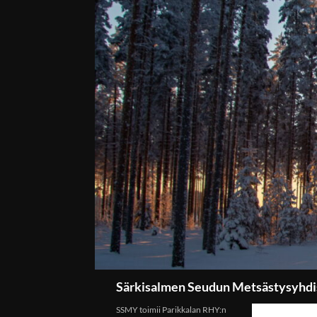
Etsi
Särkisalmen Seudun Metsästysyhdi
SSMY toimii Parikkalan RHY:n