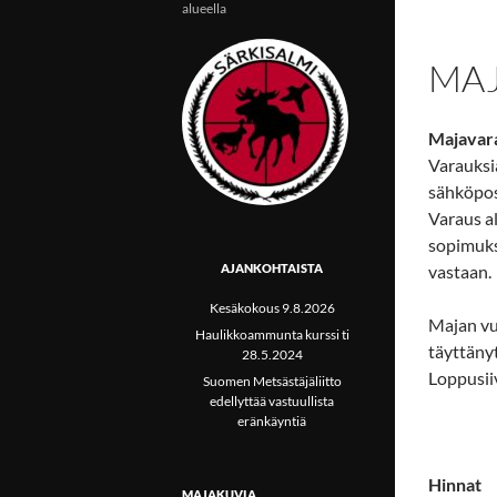
alueella
MAJ
Majavar
Varauksi
sähköpos
Varaus al
sopimuks
AJANKOHTAISTA
vastaan.
Kesäkokous 9.8.2026
Majan vu
Haulikkoammunta kurssi ti
täyttänyt
28.5.2024
Loppusiiv
Suomen Metsästäjäliitto
edellyttää vastuullista
eränkäyntiä
Hinnat
MAJAKUVIA