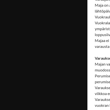
Maja on 
lähtöpäiv
Vuokrauk
Vuokrala
ympärist
loppusiiv
Majaa ei
varausta
Varauks
Majan va
muodossa
Perumisen
perumise
Varaukse
viikkoa 
Varaukse
vuokran 