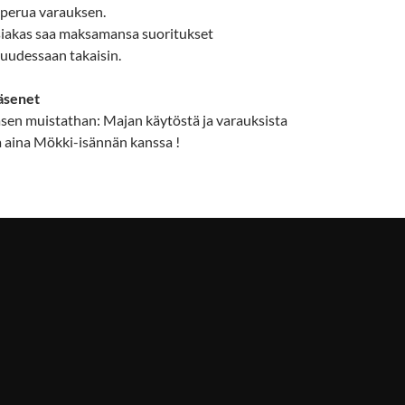
 perua varauksen.
asiakas saa maksamansa suoritukset
uudessaan takaisin.
äsenet
äsen muistathan: Majan käytöstä ja varauksista
a aina Mökki-isännän kanssa !