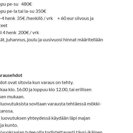
ppu pe-su 480€
pu pe-la tai la-su 350€
1-4 henk 35€ /henkilö / vrk + 60 eur siivous ja
teet
yli 4 henk 200€ / vrk
t, juhannus, joulu ja uusivuosi hinnat määritellään
arausehdot
ot ovat sitovia kun varaus on tehty.
kaa klo. 16.00 ja loppuu klo 12.00, tai erillisen
sen mukaan.
luovutuksista sovitaan varausta tehtäessä mökki-
kanssa.
 luovutuksen yhteydessä käydään läpi majan
ja kunto.
vuokraajan tulee olla todistettavasti täysi-ikäinen.