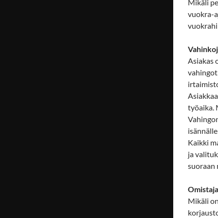
Mikäli p
vuokra-a
vuokrahi
Vahinko
Asiakas 
vahingot,
irtaimist
Asiakkaa
työaika. 
Vahingon
isännäll
Kaikki m
ja valitu
suoraan 
Omistaja
Mikäli o
korjaust